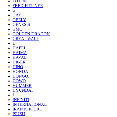
FOTON
FREIGHTLINER
G
GAC
GEELY
GENESIS
GMC
GOLDEN DRAGON
GREAT WALL
H
HAFEI
HAIMA
HAVAL
HIGER
HINO
HONDA
HONGQI
HOWO
HUMMER
HYUNDAI
I
INFINITI
INTERNATIONAL
IRAN KHODRO
ISUZU