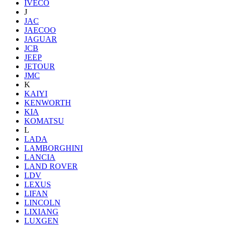
IVECO
J
JAC
JAECOO
JAGUAR
JCB
JEEP
JETOUR
JMC
K
KAIYI
KENWORTH
KIA
KOMATSU
L
LADA
LAMBORGHINI
LANCIA
LAND ROVER
LDV
LEXUS
LIFAN
LINCOLN
LIXIANG
LUXGEN