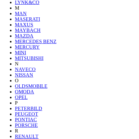
LYNK&CO
M
MAN
MASERATI
MAXUS
MAYBACH
MAZDA
MERCEDES BENZ
MERCURY
MINI
MITSUBISHI
N
NAVECO
NISSAN
O
OLDSMOBILE
OMODA
OPEL
P
PETERBILD
PEUGEOT
PONTIAC
PORSCHE
R
RENAULT