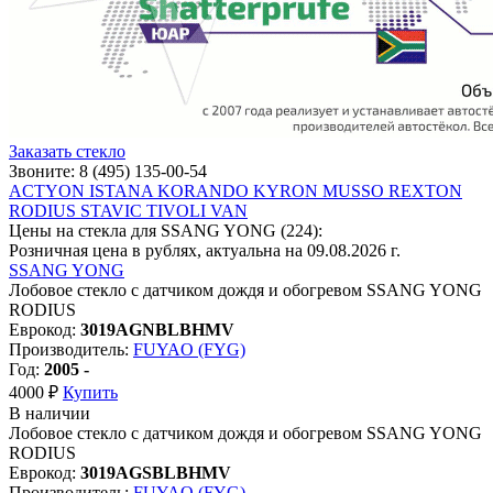
Заказать стекло
Звоните: 8 (495) 135-00-54
ACTYON
ISTANA
KORANDO
KYRON
MUSSO
REXTON
RODIUS
STAVIC
TIVOLI
VAN
Цены на стекла для SSANG YONG
(224):
Розничная цена в рублях, актуальна на 09.08.2026 г.
SSANG YONG
Лобовое стекло с датчиком дождя и обогревом SSANG YONG
RODIUS
Еврокод:
3019AGNBLBHMV
Производитель:
FUYAO (FYG)
Год:
2005 -
4000 ₽
Купить
В наличии
Лобовое стекло с датчиком дождя и обогревом SSANG YONG
RODIUS
Еврокод:
3019AGSBLBHMV
Производитель:
FUYAO (FYG)