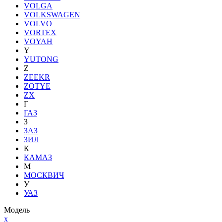
VOLGA
VOLKSWAGEN
VOLVO
VORTEX
VOYAH
Y
YUTONG
Z
ZEEKR
ZOTYE
ZX
Г
ГАЗ
З
ЗАЗ
ЗИЛ
К
КАМАЗ
М
МОСКВИЧ
У
УАЗ
Модель
x