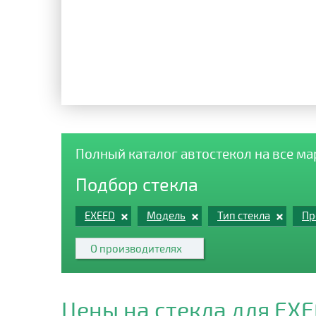
Полный каталог автостекол на все м
Подбор стекла
EXEED
Модель
Тип стекла
Пр
О производителях
Цены на стекла для EX