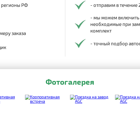
в регионы РФ
- отправим в течение 
- мы можем включить
необходимые при заме
комплект
меру заказа
- точный подбор авто
щик
Фотогалерея