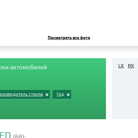
Посмотреть все фото
LX
RX
арки автомобилей
оизводитель стекла
Год
EED
(68):