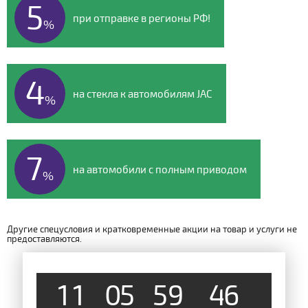
5
при отправке в регионы РФ!
%
4
на стекла к автомобилям JAC
%
7
на автомобили с полным приводом
%
Другие спецусловия и кратковременные акции на товар и услуги не
предоставляются.
5
1
1
0
5
5
9
4