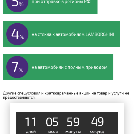
5
при отправке в регионы РФ!
%
4
на стекла к автомобилям LAMBORGHINI
%
7
на автомобили с полным приводом
%
Другие спецусловия и кратковременные акции на товар и услуги не
предоставляются.
1
1
0
5
5
9
4
9