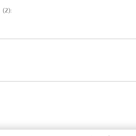
Л
(2):
1
1