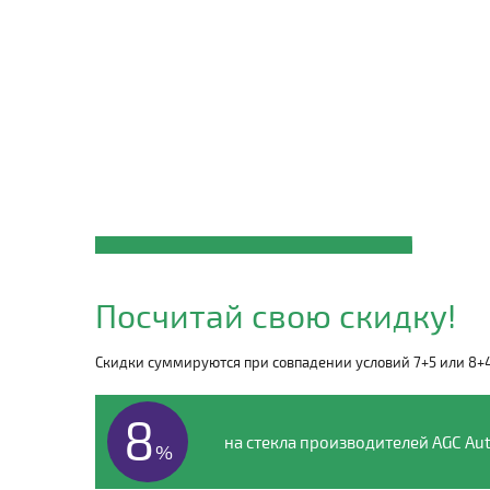
Закажите автостекло
ЗИЛ
Посчитай свою скидку!
по телефону
Скидки суммируются при совпадении условий 7+5 или 8+
8 (495) 135-00-54
8
на стекла производителей AGC Aut
%