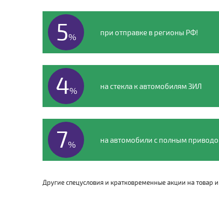
5
при отправке в регионы РФ!
%
4
на стекла к автомобилям ЗИЛ
%
7
на автомобили с полным привод
%
Другие спецусловия и кратковременные акции на товар и 