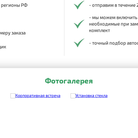
в регионы РФ
- отправим в течение 
- мы можем включить
необходимые при заме
комплект
меру заказа
- точный подбор авто
щик
Фотогалерея