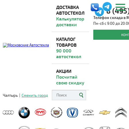
ДОСТАВКА
8 (495
АВТОСТЕКОЛ
Телефон склада в 
Калькулятор
Пн-сб с 9:00 до 20:0
доставки
Автостекла для JETOUR
КОН
КАТАЛОГ
ТОВАРОВ
Доставка из Москвы
ВО ВСЕ РЕГИОНЫ
90 000
автостекол
АКЦИИ
Посчитай
свою скидку
Чалтырь
|
Сменить город